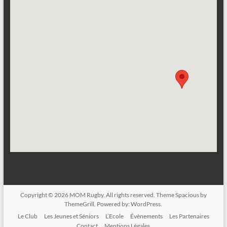
Copyright © 2026
MOM Rugby
. All rights reserved. Theme
Spacious
by
ThemeGrill. Powered by:
WordPress
.
Le Club
Les Jeunes et Séniors
L’Ecole
Évènements
Les Partenaires
Contact
Mentions Légales