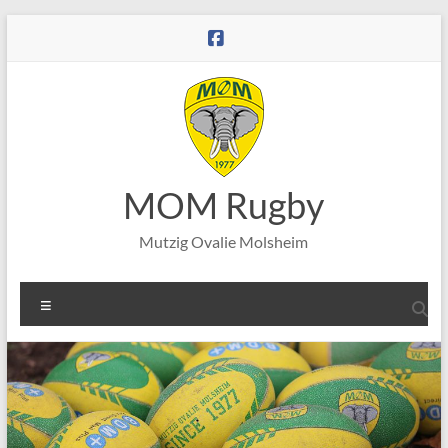
Aller
au
contenu
MOM Rugby
Mutzig Ovalie Molsheim
Menu