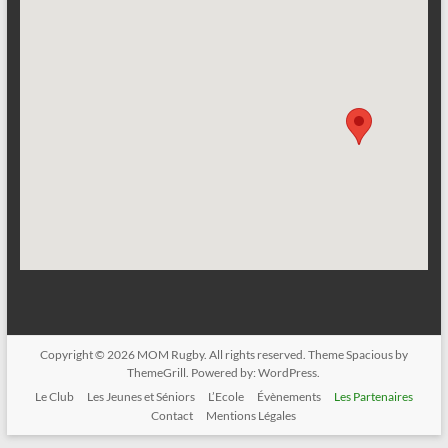
Copyright © 2026
MOM Rugby
. All rights reserved. Theme
Spacious
by
ThemeGrill. Powered by:
WordPress
.
Le Club
Les Jeunes et Séniors
L’Ecole
Évènements
Les Partenaires
Contact
Mentions Légales