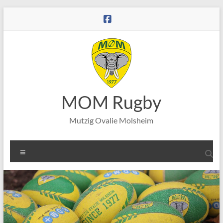
Aller
au
contenu
MOM Rugby
Mutzig Ovalie Molsheim
Menu