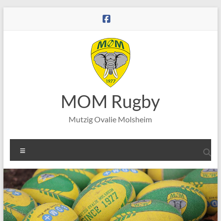
Aller
au
contenu
MOM Rugby
Mutzig Ovalie Molsheim
Menu