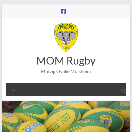
Aller
au
contenu
MOM Rugby
Mutzig Ovalie Molsheim
Menu