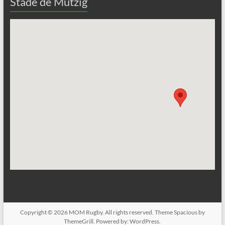
Stade de Mutzig
Copyright © 2026
MOM Rugby
. All rights reserved. Theme
Spacious
by
ThemeGrill. Powered by:
WordPress
.