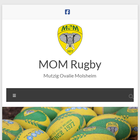
Aller
au
contenu
MOM Rugby
Mutzig Ovalie Molsheim
Menu