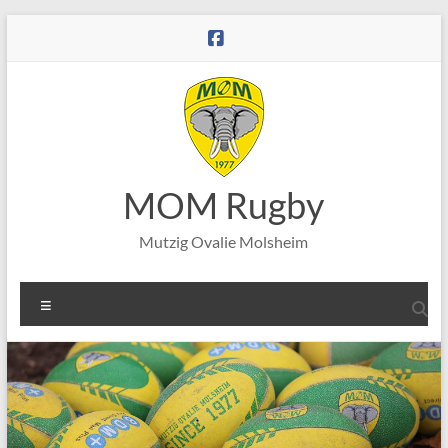
Aller
au
contenu
MOM Rugby
Mutzig Ovalie Molsheim
Menu