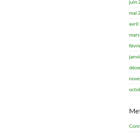
juin
mai 
avril
mars
févri
janv
déce
nove
octo
Me
Conn