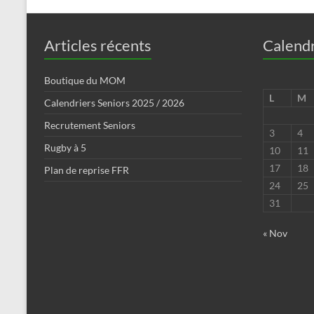
Articles récents
Calendr
Boutique du MOM
L
M
Calendriers Seniors 2025 / 2026
Recrutement Seniors
3
4
Rugby à 5
10
11
17
18
Plan de reprise FFR
24
25
31
« Nov