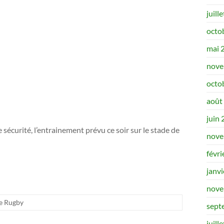
juill
octo
mai 
nove
octo
août
juin
e sécurité, l’entrainement prévu ce soir sur le stade de
nove
févri
janv
nove
e Rugby
sept
juill