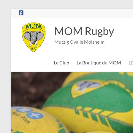
Aller
au
contenu
MOM Rugby
Mutzig Ovalie Molsheim
Le Club
La Boutique du MOM
L’