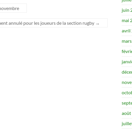
 novembre
juin
mai 
ent annulé pour les joueurs de la section rugby
→
avril
mars
févri
janv
déce
nove
octo
sept
août
juill