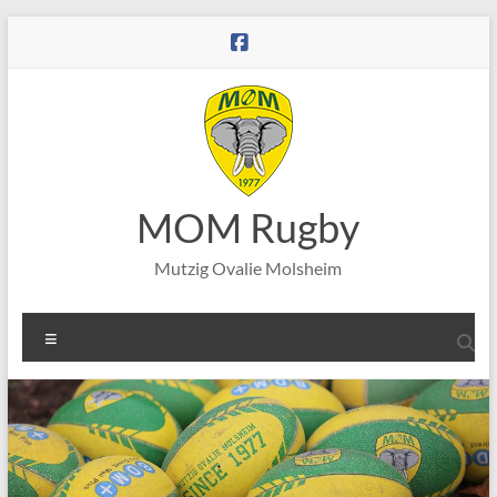
Aller
au
contenu
MOM Rugby
Mutzig Ovalie Molsheim
Menu