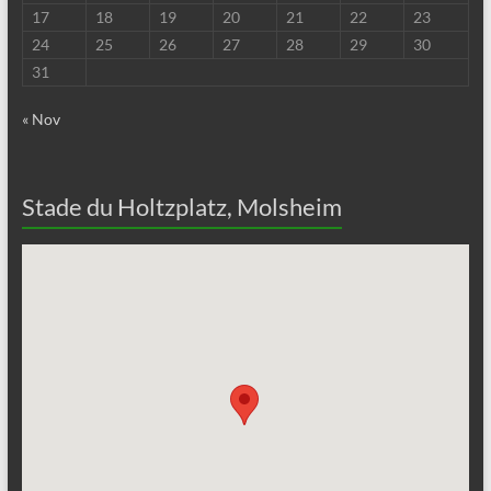
17
18
19
20
21
22
23
24
25
26
27
28
29
30
31
« Nov
Stade du Holtzplatz, Molsheim