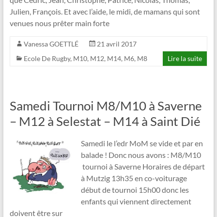
Julien, François. Et avec l’aide, le midi, de mamans qui sont
venues nous prêter main forte
Vanessa GOETTLÉ
21 avril 2017
Ecole De Rugby
,
M10
,
M12
,
M14
,
M6
,
M8
Lire la suite
Samedi Tournoi M8/M10 à Saverne
– M12 à Selestat – M14 à Saint Dié
Samedi le l’edr MoM se vide et par en
balade ! Donc nous avons : M8/M10
tournoi à Saverne Horaires de départ
à Mutzig 13h35 en co-voiturage
début de tournoi 15h00 donc les
enfants qui viennent directement
doivent être sur