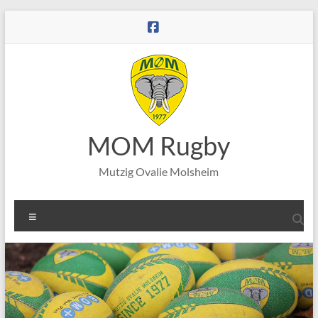
Aller
au
contenu
MOM Rugby
Mutzig Ovalie Molsheim
Menu