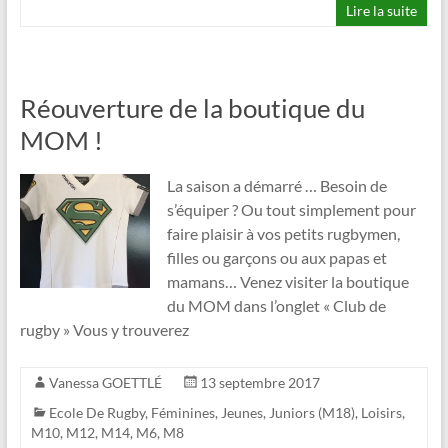
Lire la suite
Réouverture de la boutique du
MOM !
La saison a démarré … Besoin de
s’équiper ? Ou tout simplement pour
faire plaisir à vos petits rugbymen,
filles ou garçons ou aux papas et
mamans… Venez visiter la boutique
du MOM dans l’onglet « Club de
rugby » Vous y trouverez
Vanessa GOETTLÉ
13 septembre 2017
Ecole De Rugby
,
Féminines
,
Jeunes
,
Juniors (M18)
,
Loisirs
,
M10
,
M12
,
M14
,
M6
,
M8