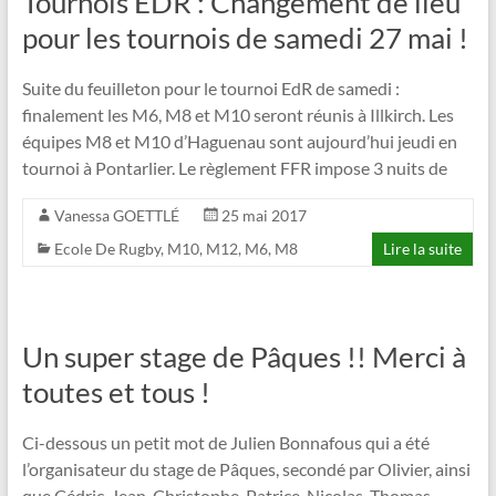
Tournois EDR : Changement de lieu
pour les tournois de samedi 27 mai !
Suite du feuilleton pour le tournoi EdR de samedi :
finalement les M6, M8 et M10 seront réunis à Illkirch. Les
équipes M8 et M10 d’Haguenau sont aujourd’hui jeudi en
tournoi à Pontarlier. Le règlement FFR impose 3 nuits de
Vanessa GOETTLÉ
25 mai 2017
Ecole De Rugby
,
M10
,
M12
,
M6
,
M8
Lire la suite
Un super stage de Pâques !! Merci à
toutes et tous !
Ci-dessous un petit mot de Julien Bonnafous qui a été
l’organisateur du stage de Pâques, secondé par Olivier, ainsi
que Cédric, Jean, Christophe, Patrice, Nicolas, Thomas,