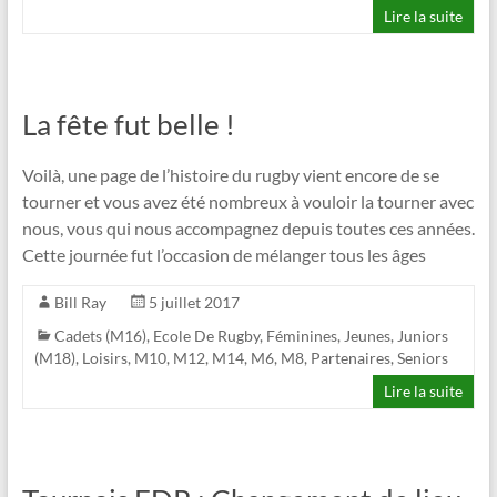
Lire la suite
La fête fut belle !
Voilà, une page de l’histoire du rugby vient encore de se
tourner et vous avez été nombreux à vouloir la tourner avec
nous, vous qui nous accompagnez depuis toutes ces années.
Cette journée fut l’occasion de mélanger tous les âges
Bill Ray
5 juillet 2017
Cadets (M16)
,
Ecole De Rugby
,
Féminines
,
Jeunes
,
Juniors
(M18)
,
Loisirs
,
M10
,
M12
,
M14
,
M6
,
M8
,
Partenaires
,
Seniors
Lire la suite