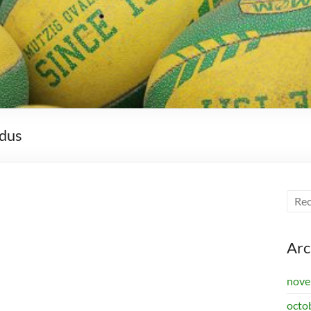
dus
Arc
nove
octo