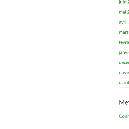
juin
mai 
avril
mars
févri
janv
déce
nove
octo
Me
Conn