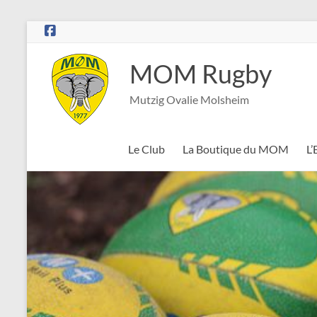
Aller
au
contenu
MOM Rugby
Mutzig Ovalie Molsheim
Le Club
La Boutique du MOM
L’