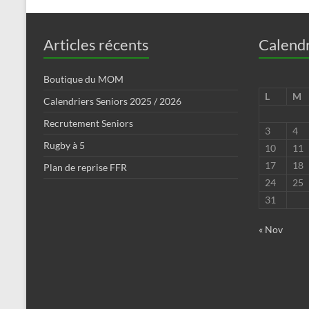
Articles récents
Calendr
Boutique du MOM
L
M
Calendriers Seniors 2025 / 2026
Recrutement Seniors
3
4
Rugby à 5
10
11
17
18
Plan de reprise FFR
24
25
31
« Nov