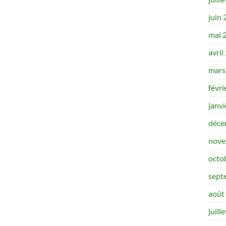
juin
mai 
avril
mars
févri
janv
déce
nove
octo
sept
août
juill