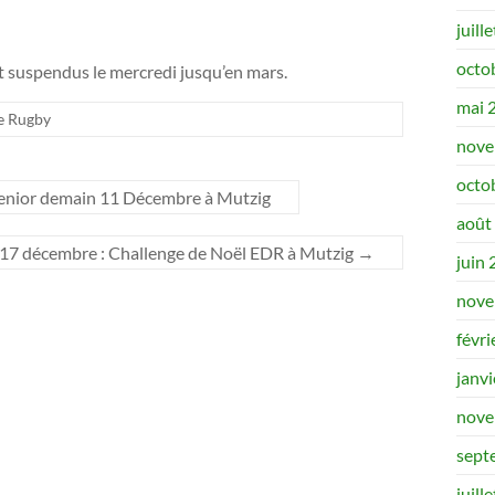
juill
octo
t suspendus le mercredi jusqu’en mars.
mai 
e Rugby
nove
octo
 senior demain 11 Décembre à Mutzig
août
17 décembre : Challenge de Noël EDR à Mutzig
→
juin
nove
févri
janv
nove
sept
juill