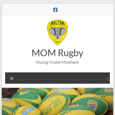
Aller
au
contenu
MOM Rugby
Mutzig Ovalie Molsheim
Menu