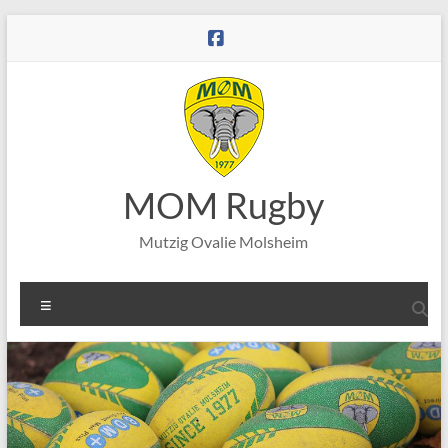
Aller
au
contenu
MOM Rugby
Mutzig Ovalie Molsheim
Menu