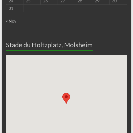
24
25
26
27
28
29
30
31
« Nov
Stade du Holtzplatz, Molsheim