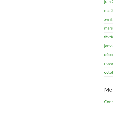
juin
mai 
avril
mars
févri
janv
déce
nove
octo
Me
Conn