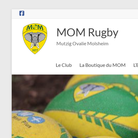
Aller
au
contenu
MOM Rugby
Mutzig Ovalie Molsheim
Le Club
La Boutique du MOM
L’