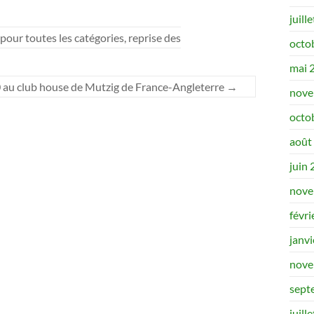
juill
ur toutes les catégories, reprise des
octo
mai 
0 au club house de Mutzig de France-Angleterre
→
nove
octo
août
juin
nove
févri
janv
nove
sept
juill