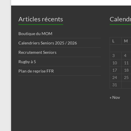
Articles récents
Calendr
Boutique du MOM
L
M
Calendriers Seniors 2025 / 2026
Recrutement Seniors
3
4
Rugby à 5
10
11
17
18
Plan de reprise FFR
24
25
31
« Nov