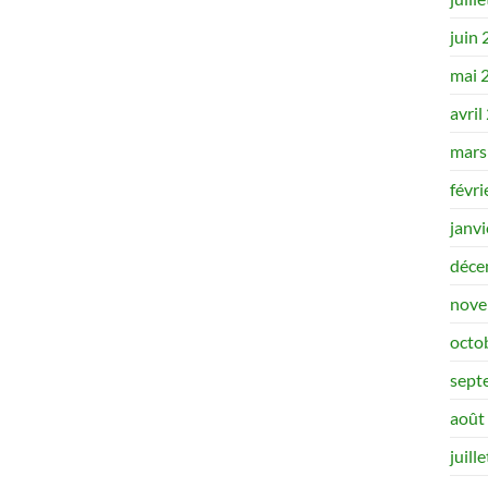
juin
mai 
avril
mars
févri
janv
déce
nove
octo
sept
août
juill