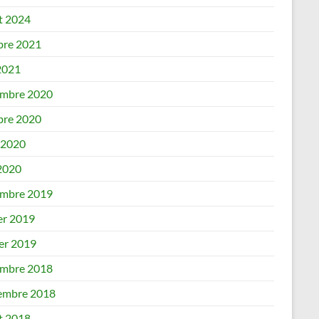
et 2024
bre 2021
2021
mbre 2020
bre 2020
 2020
 2020
mbre 2019
er 2019
ier 2019
mbre 2018
embre 2018
et 2018