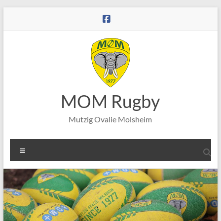
Aller
au
contenu
MOM Rugby
Mutzig Ovalie Molsheim
Menu