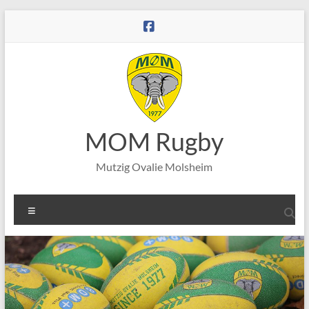
Aller
au
contenu
MOM Rugby
Mutzig Ovalie Molsheim
Menu