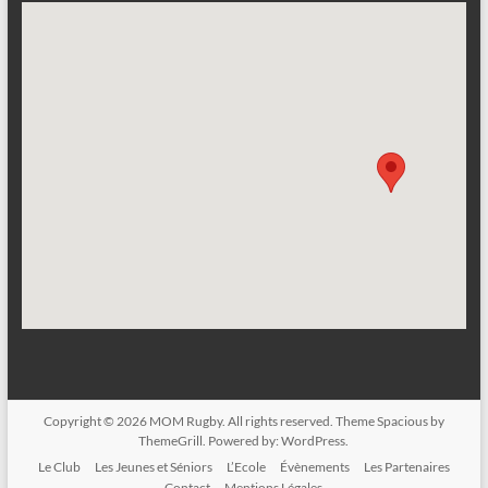
Copyright © 2026
MOM Rugby
. All rights reserved. Theme
Spacious
by
ThemeGrill. Powered by:
WordPress
.
Le Club
Les Jeunes et Séniors
L’Ecole
Évènements
Les Partenaires
Contact
Mentions Légales